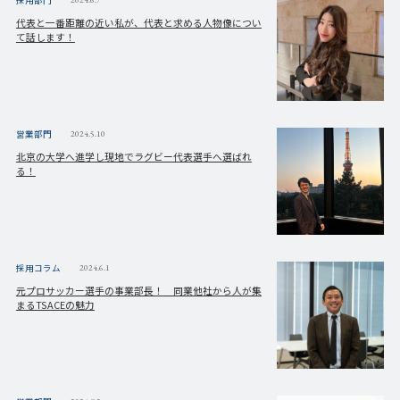
代表と一番距離の近い私が、代表と求める人物像につい
て話します！
営業部門
2024.5.10
北京の大学へ進学し現地でラグビー代表選手へ選ばれ
る！
採用コラム
2024.6.1
元プロサッカー選手の事業部長！ 同業他社から人が集
まるTSACEの魅力