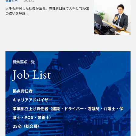
営業部門
2024.8.2
大手も経験した社員が語る。管理者目線で大手とTSACE
の違いを解説！
募集要項一覧
Job List
拠点責任者
キャリアアドバイザー
事業部立上げ責任者（建設・ドライバー・看護師・介護士・保
育士・POS・栄養士）
28卒（総合職）