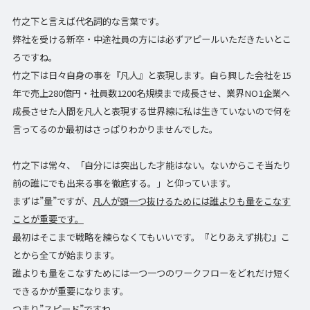
竹之下と言えば代名詞的な言葉です。
弊社を受ける新卒・中途社員の方には必ずアピールいただきたいとこ
ろですね。
竹之下は日々自身の事を『凡人』と表現します。自ら興した会社を15
年で売上280億円・社員数1200名規模まで成長させ、業界NO1企業へ
成長させた人間を凡人と表現する世界線に私は生きていないので何を
言ってるのか最初はさっぱりわかりませんでした。
竹之下は常々、「自分には突出した才能はない。ないからこそ当たり
前の誰にでも出来る事を徹底する。」と仰っています。
まずは”量”ですが、
凡人が頭一つ抜けるためには誰よりも量をこなす
ことが重要です。
最初はそこまで戦略を練らなくてもいいです。『とりあえず挑む』こ
とから全てが始まります。
誰よりも量をこなすためには一つ一つのワークフローをどれだけ短く
できるかが重要になります。
つまり”スピード”ですね。