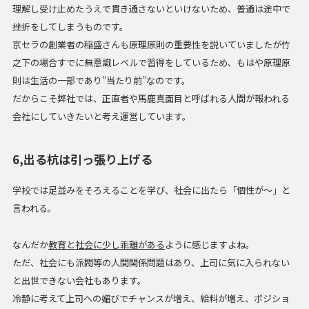
理解し受け止めたうえで貫き通さないといけないため、普通は途中で
挫折をしてしまうものです。
京セラの創業者の稲盛さんも原理原則の重要性を説いていましたが竹
之下の場合すでに無意識レベルで習得をしているため、もはや原理原
則は生活の一部であり”当たり前”なのです。
だからこそ弊社では、正直者や馬鹿真面目と呼ばれる人間が報われる
会社にしていきたいと考え運営しています。
6,出る杭は引っ張り上げる
学校では足並みをそろえることを学び、社会に出たら「個性が～」と
言われる。
なんだか
教育と社会に少し乖離がある
ように感じますよね。
ただ、社会にも派閥等の人間関係問題はあり、上司に気に入られない
と出世できない会社もあります。
冷静に考えて上司への媚びでチャンスが増え、給料が増え、ポジショ