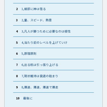
2
1,細部に神は宿る
3
2,量、スピード、熱意
4
3,凡人が勝つために必要なのは根性
5
4,当たり前のレベルを上げていけ
6
5,原理原則
7
6,出る杭は引っ張り上げる
8
7,現状維持は衰退の始まり
9
8,爆速、爆速、爆速で爆走
10
最後に