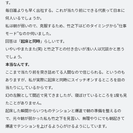
す。
毎日誰よりも早く出社する。これが当たり前にできる代表って日本に
何人いるでしょうか。
私は朝が弱いので、克服するため、竹之下はどのタイミングから”仕事
モード”なのか伺いました。
回答は「
起床と同時
」らしいです。
いやいやまたまた(笑) と竹之下との付き合いが浅い人は冗談かと思う
でしょう。
本当なんです。
ここまで当たり前を突き詰めてる人間なので信じられる。というのも
ありますが、私が実際に起床と同時にスイッチオンするところを目の
当たりにしているからです。
幻の左腕として間近で見てきましたが、寝ぼけているところを1度も見
たことがありません。
起床した瞬間からいつものテンションと爆速で朝の準備を整えるの
で、元々朝が弱かった私も竹之下を見習い、無理やりにでも朝起きて
爆速でテンションを上げるよう心がけるようにしています。