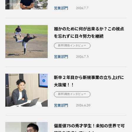
営業部門
2026.7.7
誰かのために何が出来るか？この視点
を忘れずに日々努力を継続
新卒1期生インタビュー
営業部門
2026.7.3
新卒２年目から新規事業の立ち上げに
大抜擢！！
新卒1期生インタビュー
営業部門
2026.6.20
偏差値75の秀才学生！未知の世界で可