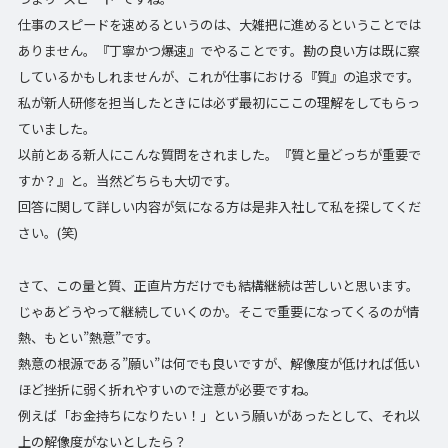
仕事のスピードを速めるというのは、大雑把に進めるということでは
ありません。『丁寧かつ爆速』でやることです。勘の良い方は既に察
しているかもしれませんが、これが仕事における『質』の追求です。
私が新人研修を担当したときには必ず最初にここの理解をしてもらっ
ていました。
以前とある新人にこんな質問をされました。『質と量どっちが重要で
すか？』と。当然どちらも大切です。
回答に関して詳しい内容が気になる方は是非入社して私を探してくだ
さい。(笑)
さて、この量と質、正直片方だけでも結構継続は苦しいと思います。
じゃあどうやって継続していくのか。そこで重要になってくるのが情
熱、もとい”熱意”です。
熱意の根源である”願い”は何でも良いですが、解像度が低ければ低い
ほど挫折に弱く折れやすいので注意が必要ですね。
例えば「お金持ちになりたい！」という願いがあったとして、それ以
上の解像度がないとしたら？