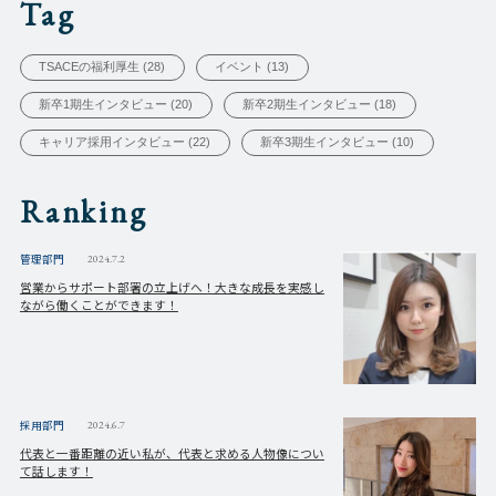
Tag
TSACEの福利厚生 (28)
イベント (13)
新卒1期生インタビュー (20)
新卒2期生インタビュー (18)
キャリア採用インタビュー (22)
新卒3期生インタビュー (10)
Ranking
管理部門
2024.7.2
営業からサポート部署の立上げへ！大きな成長を実感し
ながら働くことができます！
採用部門
2024.6.7
代表と一番距離の近い私が、代表と求める人物像につい
て話します！