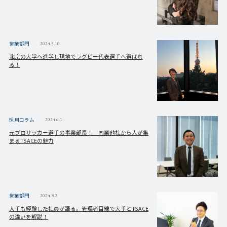
営業部門
2024.5.10
北京の大学へ進学し現地でラグビー代表選手へ選ばれ
る！
採用コラム
2024.6.1
元プロサッカー選手の事業部長！ 同業他社から人が集
まるTSACEの魅力
営業部門
2024.8.2
大手も経験した社員が語る。管理者目線で大手とTSACE
の違いを解説！