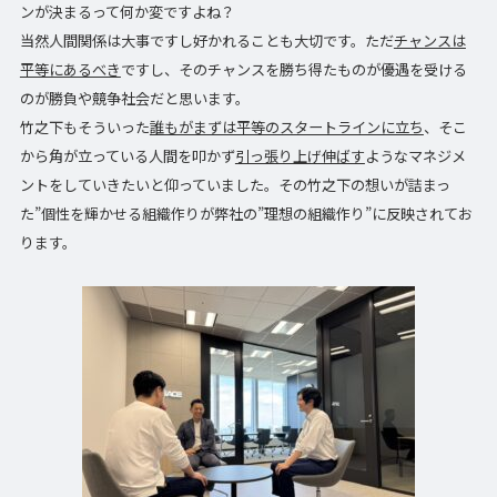
ンが決まるって何か変ですよね？
当然人間関係は大事ですし好かれることも大切です。ただ
チャンスは
平等にあるべき
ですし、そのチャンスを勝ち得たものが優遇を受ける
のが勝負や競争社会だと思います。
竹之下もそういった
誰もがまずは平等のスタートラインに立ち
、そこ
から角が立っている人間を叩かず
引っ張り上げ伸ばす
ようなマネジメ
ントをしていきたいと仰っていました。その竹之下の想いが詰まっ
た”個性を輝かせる組織作りが弊社の”理想の組織作り”に反映されてお
ります。