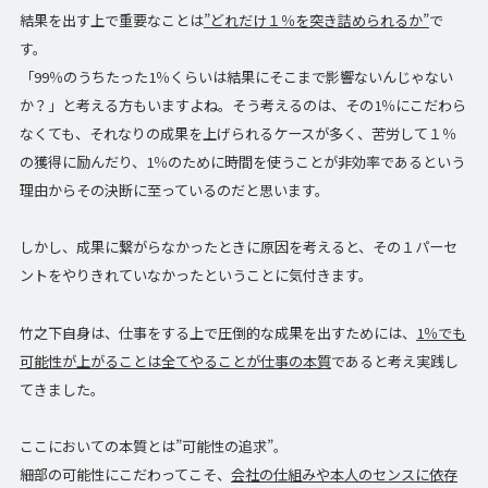
結果を出す上で重要なことは
”どれだけ１％を突き詰められるか”
で
す。
「99％のうちたった1％くらいは結果にそこまで影響ないんじゃない
か？」と考える方もいますよね。そう考えるのは、その1％にこだわら
なくても、それなりの成果を上げられるケースが多く、苦労して１％
の獲得に励んだり、1％のために時間を使うことが非効率であるという
理由からその決断に至っているのだと思います。
しかし、成果に繋がらなかったときに原因を考えると、その１パーセ
ントをやりきれていなかったということに気付きます。
竹之下自身は、仕事をする上で圧倒的な成果を出すためには、
1％でも
可能性が上がることは全てやることが仕事の本質
であると考え実践し
てきました。
ここにおいての本質とは”可能性の追求”。
細部の可能性にこだわってこそ、
会社の仕組みや本人のセンスに依存