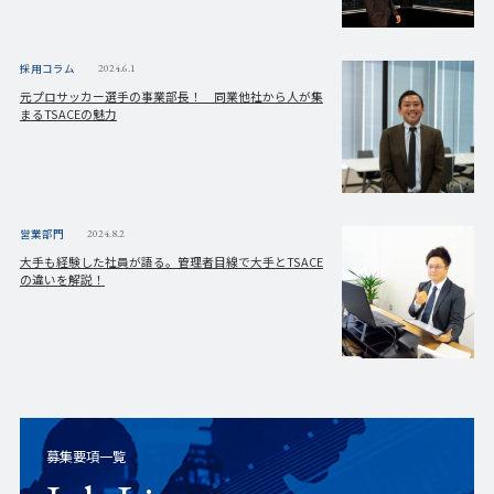
採用コラム
2024.6.1
元プロサッカー選手の事業部長！ 同業他社から人が集
まるTSACEの魅力
営業部門
2024.8.2
大手も経験した社員が語る。管理者目線で大手とTSACE
の違いを解説！
募集要項一覧