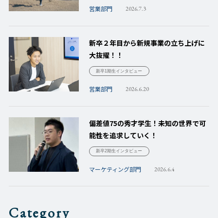
営業部門
2026.7.3
新卒２年目から新規事業の立ち上げに
大抜擢！！
新卒1期生インタビュー
営業部門
2026.6.20
偏差値75の秀才学生！未知の世界で可
能性を追求していく！
新卒2期生インタビュー
マーケティング部門
2026.6.4
Category