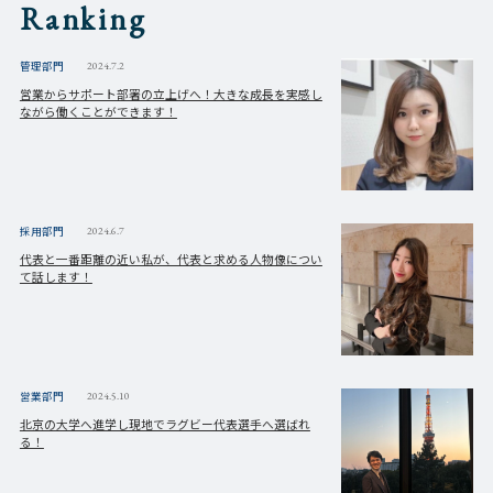
Ranking
管理部門
2024.7.2
営業からサポート部署の立上げへ！大きな成長を実感し
ながら働くことができます！
採用部門
2024.6.7
代表と一番距離の近い私が、代表と求める人物像につい
て話します！
営業部門
2024.5.10
北京の大学へ進学し現地でラグビー代表選手へ選ばれ
る！